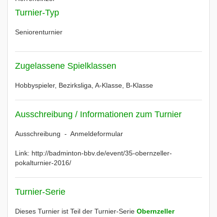
Turnier-Typ
Seniorenturnier
Zugelassene Spielklassen
Hobbyspieler, Bezirksliga, A-Klasse, B-Klasse
Ausschreibung / Informationen zum Turnier
Ausschreibung - Anmeldeformular
Link: http://badminton-bbv.de/event/35-obernzeller-
pokalturnier-2016/
Turnier-Serie
Dieses Turnier ist Teil der Turnier-Serie
Obernzeller