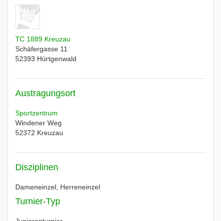
TC 1889 Kreuzau
Schäfergasse 11
52393
Hürtgenwald
Austragungsort
Sportzentrum
Windener Weg
52372
Kreuzau
Disziplinen
Dameneinzel, Herreneinzel
Turnier-Typ