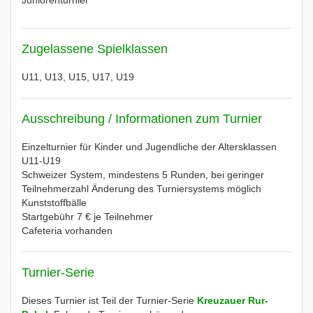
Juniorenturnier
Zugelassene Spielklassen
U11, U13, U15, U17, U19
Ausschreibung / Informationen zum Turnier
Einzelturnier für Kinder und Jugendliche der Altersklassen
U11-U19
Schweizer System, mindestens 5 Runden, bei geringer
Teilnehmerzahl Änderung des Turniersystems möglich
Kunststoffbälle
Startgebühr 7 € je Teilnehmer
Cafeteria vorhanden
Turnier-Serie
Dieses Turnier ist Teil der Turnier-Serie
Kreuzauer Rur-