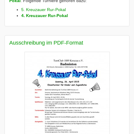
Pokal
. Folgende Turniere gehören dazu:
5. Kreuzauer Rur-Pokal
4. Kreuzauer Rur-Pokal
Ausschreibung im PDF-Format