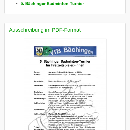
5. Bächinger Badminton-Turnier
Ausschreibung im PDF-Format