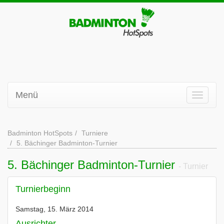
Menü
Badminton HotSpots
Turniere
5. Bächinger Badminton-Turnier
5. Bächinger Badminton-Turnier
- Turnier
Turnierbeginn
Samstag, 15. März 2014
Ausrichter