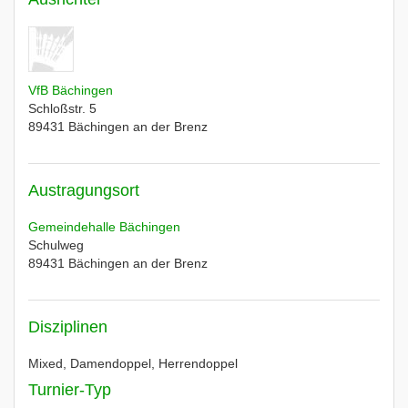
VfB Bächingen
Schloßstr. 5
89431
Bächingen an der Brenz
Austragungsort
Gemeindehalle Bächingen
Schulweg
89431
Bächingen an der Brenz
Disziplinen
Mixed, Damendoppel, Herrendoppel
Turnier-Typ