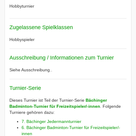
Hobbyturnier
Zugelassene Spielklassen
Hobbyspieler
Ausschreibung / Informationen zum Turnier
Siehe Ausschreibung..
Turnier-Serie
Dieses Turnier ist Teil der Turnier-Serie
Bächinger
Badminton-Turnier für Freizeitspieler/-innen
. Folgende
Turniere gehören dazu:
7. Bächinger Jedermannturnier
6. Bächinger Badminton-Turnier für Freizeitspieler/-
innen