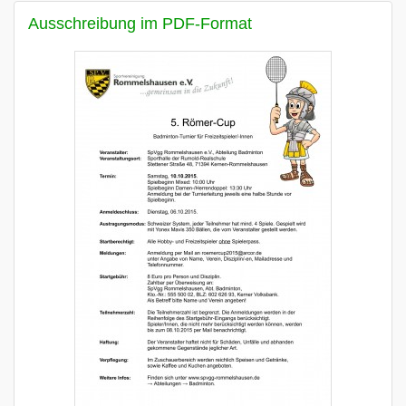
Ausschreibung im PDF-Format