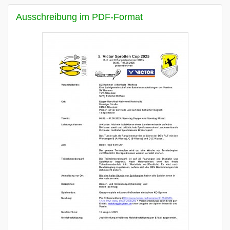
Ausschreibung im PDF-Format