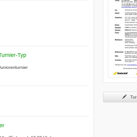
Turnier-Typ
Juniorenturnier
Turn
er