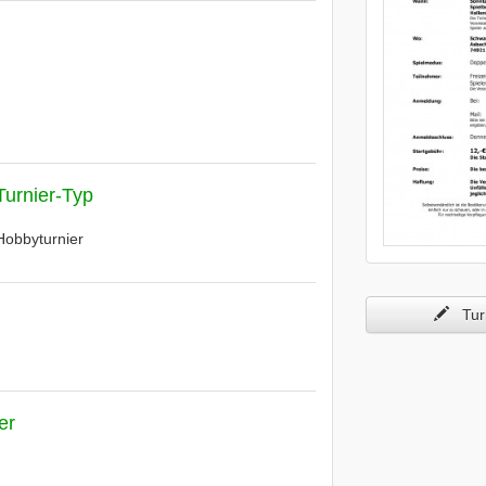
Turnier-Typ
Hobbyturnier
Turn
er