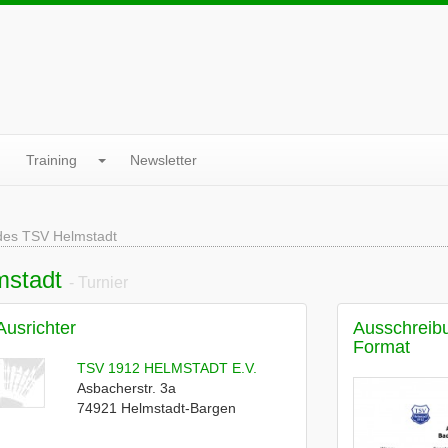
Training
Newsletter
des TSV Helmstadt
mstadt
- Turnier
Ausrichter
Ausschreib
Format
TSV 1912 HELMSTADT E.V.
Asbacherstr. 3a
74921
Helmstadt-Bargen