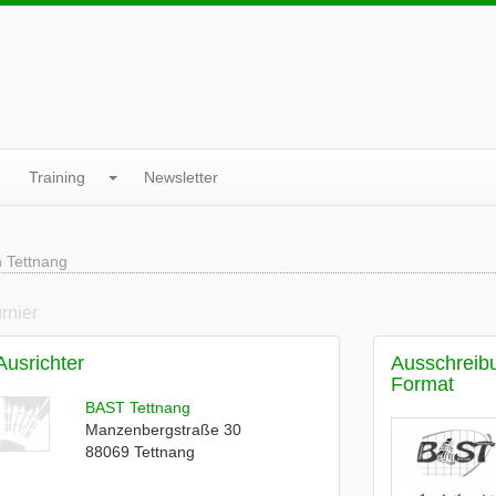
Training
Newsletter
 Tettnang
urnier
Ausrichter
Ausschreib
Format
BAST Tettnang
Manzenbergstraße 30
88069
Tettnang