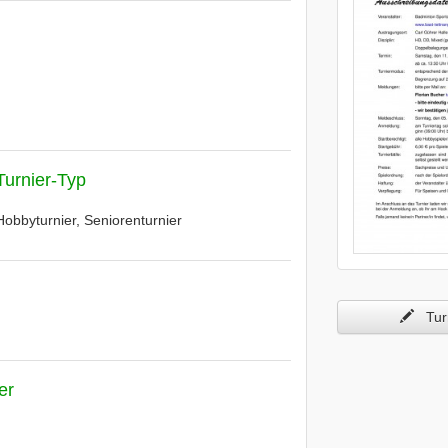
Turnier-Typ
Hobbyturnier, Seniorenturnier
Turn
er