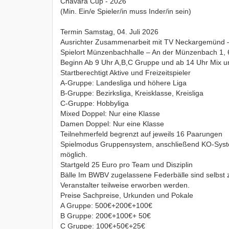
Chavara Cup - 2026
(Min. Ein/e Spieler/in muss Inder/in sein)
Termin Samstag, 04. Juli 2026
Ausrichter Zusammenarbeit mit TV Neckargemünd –
Spielort Münzenbachhalle – An der Münzenbach 1,
Beginn Ab 9 Uhr A,B,C Gruppe und ab 14 Uhr Mix 
Startberechtigt Aktive und Freizeitspieler
A-Gruppe: Landesliga und höhere Liga
B-Gruppe: Bezirksliga, Kreisklasse, Kreisliga
C-Gruppe: Hobbyliga
Mixed Doppel: Nur eine Klasse
Damen Doppel: Nur eine Klasse
Teilnehmerfeld begrenzt auf jeweils 16 Paarungen
Spielmodus Gruppensystem, anschließend KO-Syste
möglich.
Startgeld 25 Euro pro Team und Disziplin
Bälle Im BWBV zugelassene Federbälle sind selbst 
Veranstalter teilweise erworben werden.
Preise Sachpreise, Urkunden und Pokale
A Gruppe: 500€+200€+100€
B Gruppe: 200€+100€+ 50€
C Gruppe: 100€+50€+25€