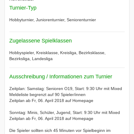
Turnier-Typ
Hobbyturnier, Juniorenturnier, Seniorenturnier
Zugelassene Spielklassen
Hobbyspieler, Kreisklasse, Kreisliga, Bezirksklasse,
Bezirksliga, Landesliga
Ausschreibung / Informationen zum Turnier
Zeitplan: Samstag: Senioren O19, Start: 9:30 Uhr mit Mixed
Meldeliste begrenzt auf 90 Spieler/innen
Zeitplan ab Fr, 06. April 2018 auf Homepage
Sonntag: Minis, Schüler, Jugend, Start: 9:30 Uhr mit Mixed
Zeitplan ab Fr, 06. April 2018 auf Homepage
Die Spieler sollten sich 45 Minuten vor Spielbeginn im