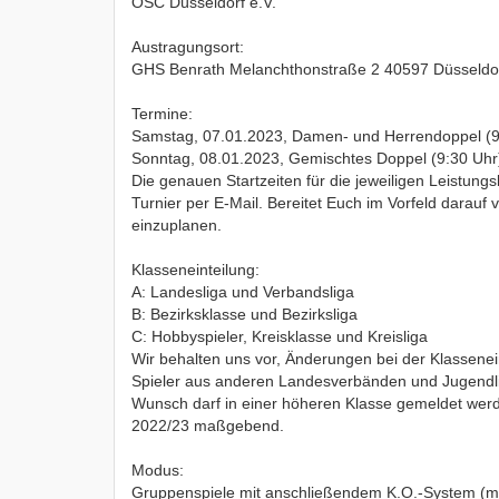
OSC Düsseldorf e.V.
Austragungsort:
GHS Benrath Melanchthonstraße 2 40597 Düsseldo
Termine:
Samstag, 07.01.2023, Damen- und Herrendoppel (9
Sonntag, 08.01.2023, Gemischtes Doppel (9:30 Uhr
Die genauen Startzeiten für die jeweiligen Leistungs
Turnier per E-Mail. Bereitet Euch im Vorfeld darauf 
einzuplanen.
Klasseneinteilung:
A: Landesliga und Verbandsliga
B: Bezirksklasse und Bezirksliga
C: Hobbyspieler, Kreisklasse und Kreisliga
Wir behalten uns vor, Änderungen bei der Klassene
Spieler aus anderen Landesverbänden und Jugendlic
Wunsch darf in einer höheren Klasse gemeldet werde
2022/23 maßgebend.
Modus:
Gruppenspiele mit anschließendem K.O.-System (ma