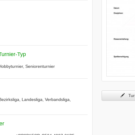
Turnier-Typ
Hobbyturnier, Seniorenturnier
Turn
Bezirksliga, Landesliga, Verbandsliga,
er