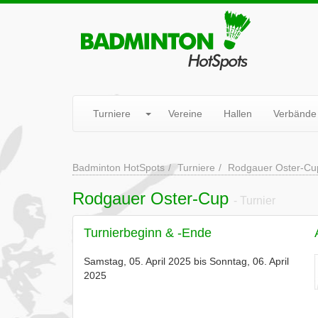
Turniere
Vereine
Hallen
Verbände
Badminton HotSpots
Turniere
Rodgauer Oster-Cu
Rodgauer Oster-Cup
- Turnier
Turnierbeginn & -Ende
Samstag, 05. April 2025 bis Sonntag, 06. April
2025