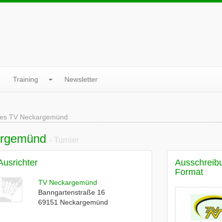
Training
Newsletter
 des TV Neckargemünd
kargemünd
- Turnier
Ausrichter
Ausschreib
Format
TV Neckargemünd
Banngartenstraße 16
69151
Neckargemünd