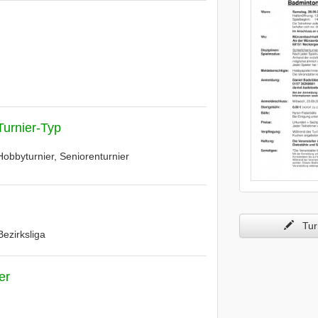
Turnier-Typ
Hobbyturnier, Seniorenturnier
Turn
Bezirksliga
er