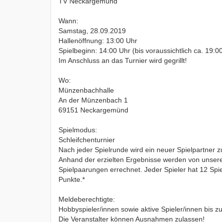
TV Neckargemünd
Wann:
Samstag, 28.09.2019
Hallenöffnung: 13:00 Uhr
Spielbeginn: 14:00 Uhr (bis voraussichtlich ca. 19:0
Im Anschluss an das Turnier wird gegrillt!
Wo:
Münzenbachhalle
An der Münzenbach 1
69151 Neckargemünd
Spielmodus:
Schleifchenturnier
Nach jeder Spielrunde wird ein neuer Spielpartner z
Anhand der erzielten Ergebnisse werden von unser
Spielpaarungen errechnet. Jeder Spieler hat 12 Spi
Punkte.*
Meldeberechtigte:
Hobbyspieler/innen sowie aktive Spieler/innen bis zu
Die Veranstalter können Ausnahmen zulassen!