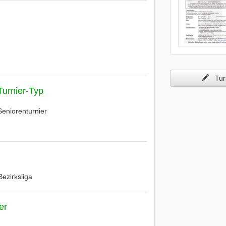
Turn
Turnier-Typ
Seniorenturnier
Bezirksliga
er