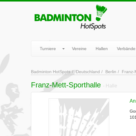
Turniere
Vereine
Hallen
Verbände
Badminton HotSpots
Deutschland
Berlin
Franz-M
Franz-Mett-Sporthalle
- Halle
Ans
Go
101