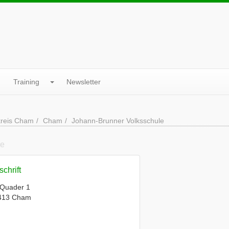
Training
Newsletter
reis Cham
Cham
Johann-Brunner Volksschule
le
chrift
 Quader 1
413 Cham