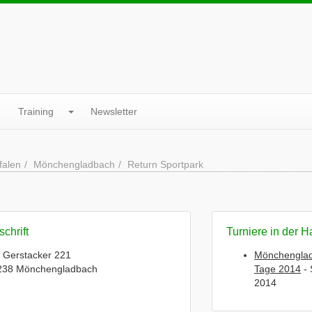
Training
Newsletter
falen
Mönchengladbach
Return Sportpark
chrift
Turniere in der H
 Gerstacker 221
Mönchenglad
238 Mönchengladbach
Tage 2014
- 
2014