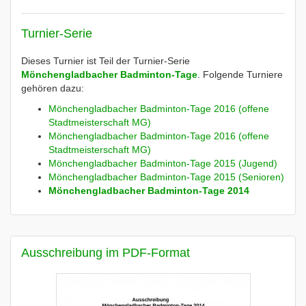
Turnier-Serie
Dieses Turnier ist Teil der Turnier-Serie
Mönchengladbacher Badminton-Tage
. Folgende Turniere
gehören dazu:
Mönchengladbacher Badminton-Tage 2016 (offene
Stadtmeisterschaft MG)
Mönchengladbacher Badminton-Tage 2016 (offene
Stadtmeisterschaft MG)
Mönchengladbacher Badminton-Tage 2015 (Jugend)
Mönchengladbacher Badminton-Tage 2015 (Senioren)
Mönchengladbacher Badminton-Tage 2014
Ausschreibung im PDF-Format