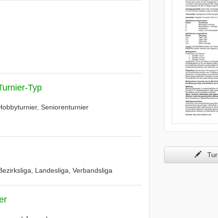
Turnier-Typ
Hobbyturnier, Seniorenturnier
Turn
 Bezirksliga, Landesliga, Verbandsliga
er