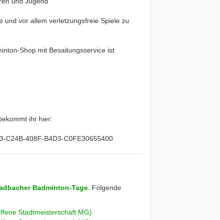
ren und Jugend
und vor allem verletzungsfreie Spiele zu
minton-Shop mit Besaitungsservice ist
bekommt ihr hier:
1A5A3-C24B-408F-B4D3-C0FE30655400
adbacher Badminton-Tage
. Folgende
fene Stadtmeisterschaft MG)