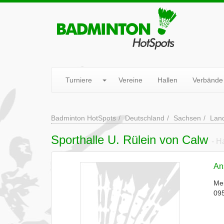
Turniere
Vereine
Hallen
Verbände
Badminton HotSpots
Deutschland
Sachsen
Land
Sporthalle U. Rülein von Calw
- H
Ans
Me
095