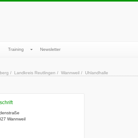
Training
Newsletter
berg
Landkreis Reutlingen
Wannweil
Uhlandhalle
chrift
denstraße
827 Wannweil