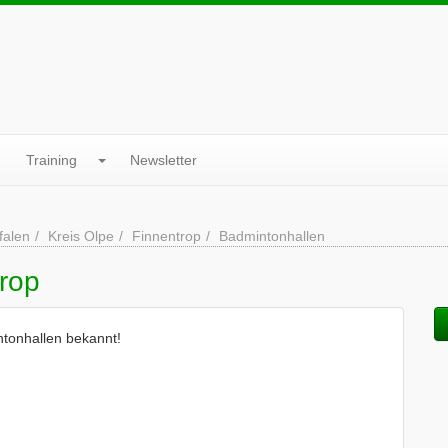
Training
Newsletter
falen
Kreis Olpe
Finnentrop
Badmintonhallen
trop
ntonhallen bekannt!