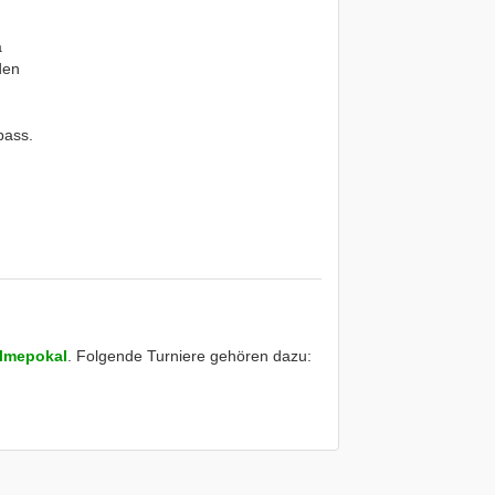
a
den
pass.
lmepokal
. Folgende Turniere gehören dazu: