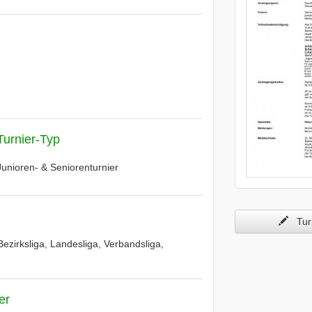
Turnier-Typ
Junioren- & Seniorenturnier
Turn
Bezirksliga, Landesliga, Verbandsliga,
er