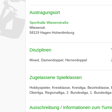
Austragungsort
Sporthalle Wiesenstraße
Wiesenstr.
58119
Hagen-Hohenlimburg
Disziplinen
Mixed, Damendoppel, Herrendoppel
Zugelassene Spielklassen
Hobbyspieler, Kreisklasse, Kreisliga, Bezirksklasse, 
Oberliga, Regionalliga, 2. Bundesliga, 1. Bundesliga
Ausschreibung / Informationen zum Turni