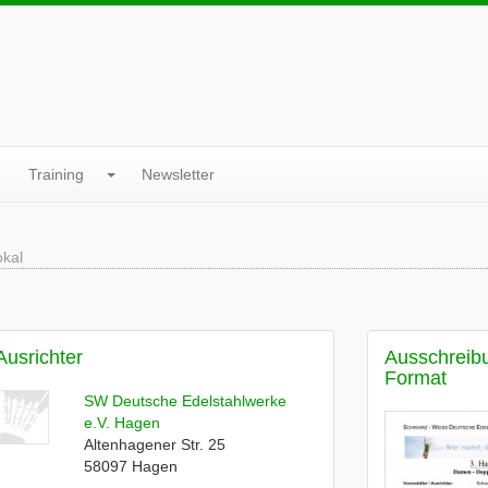
Training
Newsletter
kal
Ausrichter
Ausschreib
Format
SW Deutsche Edelstahlwerke
e.V. Hagen
Altenhagener Str. 25
58097
Hagen