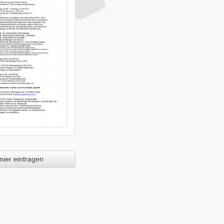
ier eintragen