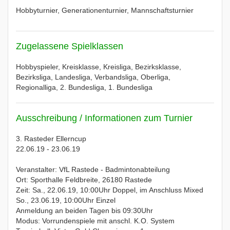
Hobbyturnier, Generationenturnier, Mannschaftsturnier
Zugelassene Spielklassen
Hobbyspieler, Kreisklasse, Kreisliga, Bezirksklasse,
Bezirksliga, Landesliga, Verbandsliga, Oberliga,
Regionalliga, 2. Bundesliga, 1. Bundesliga
Ausschreibung / Informationen zum Turnier
3. Rasteder Ellerncup
22.06.19 - 23.06.19
Veranstalter: VfL Rastede - Badmintonabteilung
Ort: Sporthalle Feldbreite, 26180 Rastede
Zeit: Sa., 22.06.19, 10:00Uhr Doppel, im Anschluss Mixed
So., 23.06.19, 10:00Uhr Einzel
Anmeldung an beiden Tagen bis 09:30Uhr
Modus: Vorrundenspiele mit anschl. K.O. System