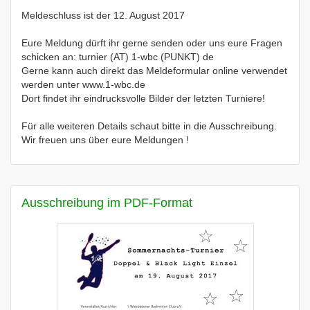
Meldeschluss ist der 12. August 2017
Eure Meldung dürft ihr gerne senden oder uns eure Fragen
schicken an: turnier (AT) 1-wbc (PUNKT) de
Gerne kann auch direkt das Meldeformular online verwendet
werden unter www.1-wbc.de
Dort findet ihr eindrucksvolle Bilder der letzten Turniere!
Für alle weiteren Details schaut bitte in die Ausschreibung.
Wir freuen uns über eure Meldungen !
Ausschreibung im PDF-Format