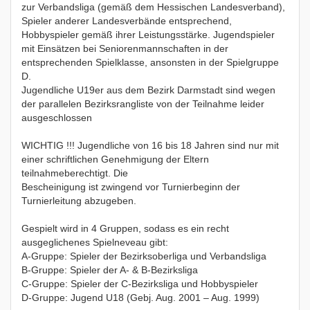
zur Verbandsliga (gemäß dem Hessischen Landesverband),
Spieler anderer Landesverbände entsprechend,
Hobbyspieler gemäß ihrer Leistungsstärke. Jugendspieler
mit Einsätzen bei Seniorenmannschaften in der
entsprechenden Spielklasse, ansonsten in der Spielgruppe
D.
Jugendliche U19er aus dem Bezirk Darmstadt sind wegen
der parallelen Bezirksrangliste von der Teilnahme leider
ausgeschlossen
WICHTIG !!! Jugendliche von 16 bis 18 Jahren sind nur mit
einer schriftlichen Genehmigung der Eltern
teilnahmeberechtigt. Die
Bescheinigung ist zwingend vor Turnierbeginn der
Turnierleitung abzugeben.
Gespielt wird in 4 Gruppen, sodass es ein recht
ausgeglichenes Spielneveau gibt:
A-Gruppe: Spieler der Bezirksoberliga und Verbandsliga
B-Gruppe: Spieler der A- & B-Bezirksliga
C-Gruppe: Spieler der C-Bezirksliga und Hobbyspieler
D-Gruppe: Jugend U18 (Gebj. Aug. 2001 – Aug. 1999)