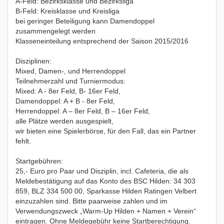
A-Feld: Bezirksklasse und Bezirksliga
B-Feld: Kreisklasse und Kreisliga
bei geringer Beteiligung kann Damendoppel
zusammengelegt werden
Klasseneinteilung entsprechend der Saison 2015/2016
Disziplinen:
Mixed, Damen-, und Herrendoppel
Teilnehmerzahl und Turniermodus:
Mixed: A - 8er Feld, B- 16er Feld,
Damendoppel: A + B - 8er Feld,
Herrendoppel: A – 8er Feld, B – 16er Feld,
alle Plätze werden ausgespielt,
wir bieten eine Spielerbörse, für den Fall, das ein Partner
fehlt.
Startgebühren:
25,- Euro pro Paar und Disziplin, incl. Cafeteria, die als
Meldebestätigung auf das Konto des BSC Hilden: 34 303
859, BLZ 334 500 00, Sparkasse Hilden Ratingen Velbert
einzuzahlen sind. Bitte paarweise zahlen und im
Verwendungszweck „Warm-Up Hilden + Namen + Verein“
eintragen. Ohne Meldegebühr keine Startberechtigung.