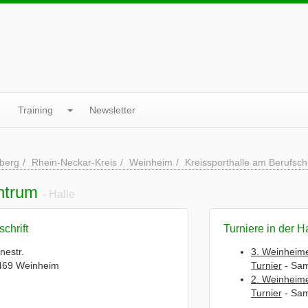
Training
Newsletter
berg
Rhein-Neckar-Kreis
Weinheim
Kreissporthalle am Berufsc
entrum
- Halle
chrift
Turniere in der H
nestr.
3. Weinheim
469 Weinheim
Turnier
- Sam
2. Weinheim
Turnier
- Sam