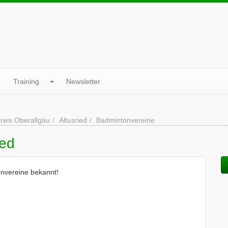
Training
Newsletter
reis Oberallgäu
Altusried
Badmintonvereine
ied
onvereine bekannt!