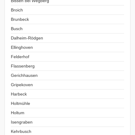
Bissen bei Wegberg
Broich
Brunbeck
Busch
Dalheim-Rödgen
Ellinghoven
Felderhof
Flassenberg
Gerichhausen
Gripekoven
Harbeck
Holtmühle
Holtum
Isengraben
Kehrbusch