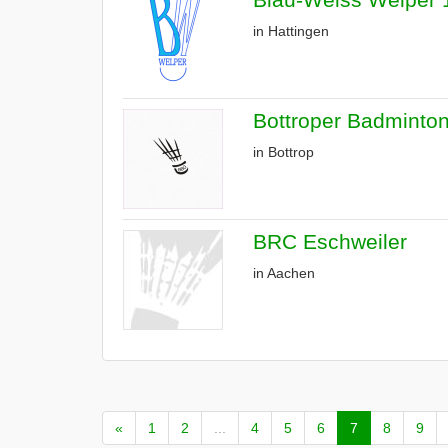
in Hattingen
Bottroper Badminton
in Bottrop
BRC Eschweiler
in Aachen
«
1
2
...
4
5
6
7
8
9