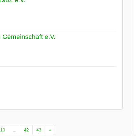
 Gemeinschaft e.V.
10
...
42
43
»