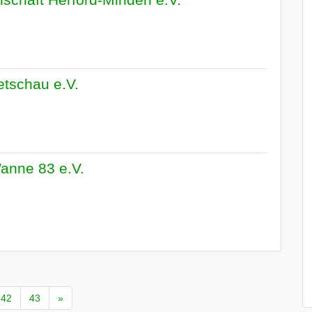
etschau e.V.
anne 83 e.V.
42
43
»