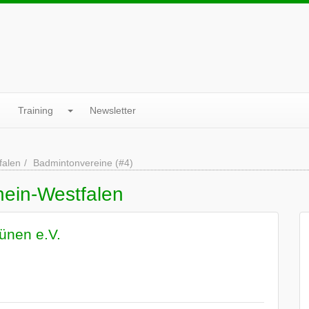
Training
Newsletter
falen
Badmintonvereine (#4)
hein-Westfalen
ünen e.V.