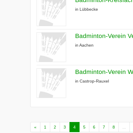
in Lübbecke
Badminton-Verein V
in Aachen
Badminton-Verein W
in Castrop-Rauxel
«
1
2
3
4
5
6
7
8
...