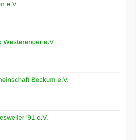
un e.V.
b Westerenger e.V.
einschaft Beckum e.V.
sweiler '91 e.V.