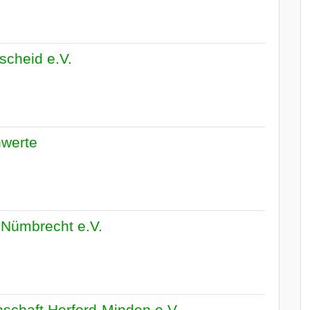
scheid e.V.
werte
Nümbrecht e.V.
schaft Herford-Minden e.V.